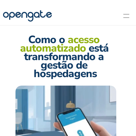
Home
Soluções
Hospedagem
Corporativo
Como o 
acesso 
Agendar Demonstração
automatizado
 está 
transformando a 
gestão de 
hospedagens